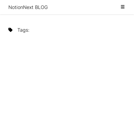
Category
NotionNext BLOG
Tags
Tags
:
Archive